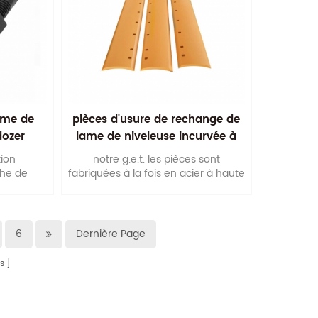
ame de
pièces d'usure de rechange de
dozer
lame de niveleuse incurvée à
double biseau
tion
notre g.e.t. les pièces sont
che de
fabriquées à la fois en acier à haute
 attaches
teneur en carbone et en acier au
 qualité
bore qui sont traitées
thermiquement et durcies pour
améliorer la durée de vie.
6
Dernière Page
s