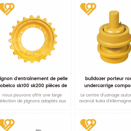
ignon d'entraînement de pelle
bulldozer porteur ro
obelco sk100 sk200 pièces de
undercarrige compo
echange de train de roulement
nous pouvons offrir une large
Le centre d'usinage aut
sélection de pignons adaptés aux
avancé kuka d'Allemagne 
chines de 3 tonnes à 100 tonnes.
la précision des dimens
l'assemblage. ceci maxi
durée de vie de nos ro
porteurs.