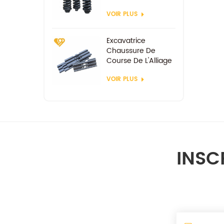
VOIR PLUS
Excavatrice
Chaussure De
Course De L'Alliage
D'Acier Patins De
VOIR PLUS
Chenille
INSC