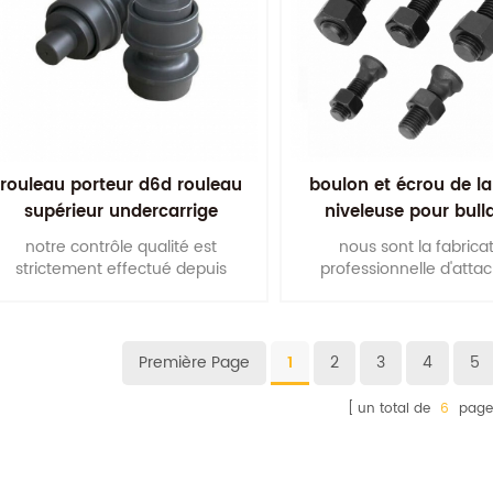
rouleau porteur d6d rouleau
boulon et écrou de l
supérieur undercarrige
niveleuse pour bull
notre contrôle qualité est
nous sont la fabrica
strictement effectué depuis
professionnelle d'atta
l'approvisionnement en matières
terrassement, toutes nos
premières jusqu'à différents
sont faites par de haute
process d'usinage jusqu'à
acier allié.
l'emballage final. c'est la garantie
Première Page
1
2
3
4
5
e la haute qualité de nos rouleaux
porteurs.
un total de
6
page