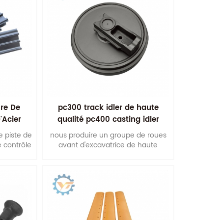
re De
pc300 track idler de haute
'Acier
qualité pc400 casting idler
le
 piste de
nous produire un groupe de roues
 contrôle
avant d'excavatrice de haute
 assurer
performance et de fiabilité et
sus de
groupe de roues folles avant
bulldozer.