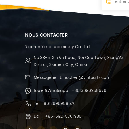
NOUS CONTACTER
Xiamen Yintai Machinery Co., Ltd
No.83-5, Xin’An Road, Nei Cuo Town, Xiang’An
District, Xiamen City, China
Messagerie :
binochen@yintparts.com
foule &Whatsapp :
+8613696958576
Tél. :
8613696958576
Da : : +86-592-5701935