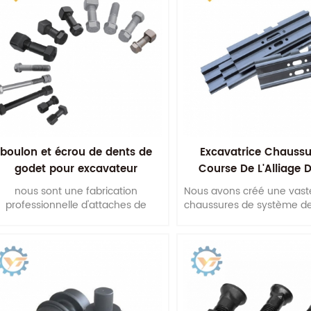
boulon et écrou de dents de
Excavatrice Chaussu
godet pour excavateur
Course De L'Alliage D
Patins De Chenil
nous sont une fabrication
Nous avons créé une vaste
professionnelle d'attaches de
chaussures de système de
terrassement. nous pourrions
de qualité en place pour
également produire selon votre
l'ensemble du proces
dessin ou échantillons.
production.