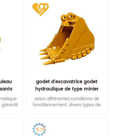
uleau
godet d'excavatrice godet
sants
hydraulique de type minier
godets renforcés
omatique
selon différentes conditions de
garantit
fonctionnement, divers types de
ions de
godets sont raisonnablement
mise la
conçus à partir de formes, de
uleaux
matériaux, d'épaisseur de plaques
et de caractéristiques de
contrainte, etc.