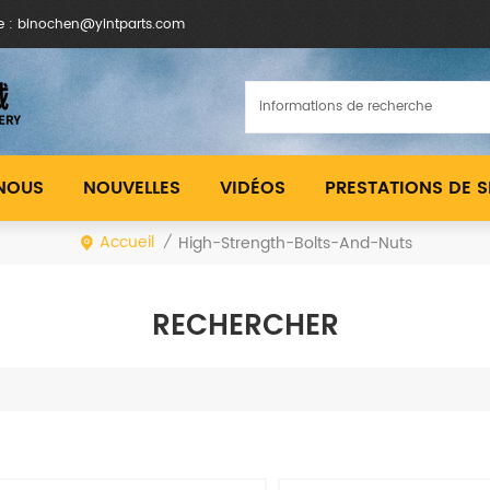
e : binochen@yintparts.com
 NOUS
NOUVELLES
VIDÉOS
PRESTATIONS DE S
Accueil
High-Strength-Bolts-And-Nuts
/
RECHERCHER