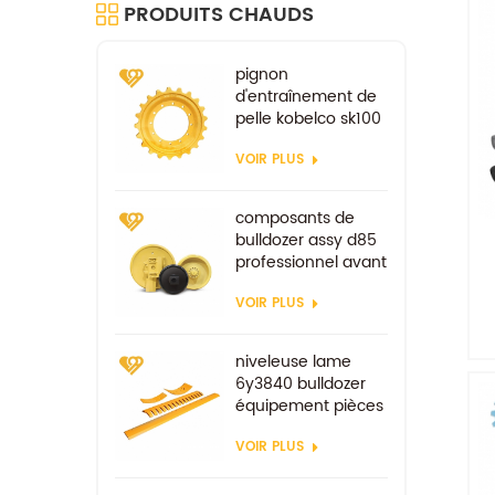
PRODUITS CHAUDS
pignon
d'entraînement de
pelle kobelco sk100
sk200 pièces de
VOIR PLUS
rechange de train
de roulement
composants de
bulldozer assy d85
professionnel avant
VOIR PLUS
niveleuse lame
6y3840 bulldozer
équipement pièces
de rechange pièces
VOIR PLUS
d'usure