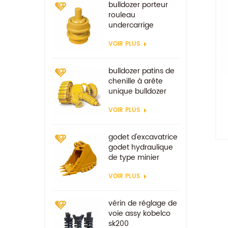
bulldozer porteur
rouleau
undercarrige
composants
VOIR PLUS
bulldozer patins de
chenille à arête
unique bulldozer
track shoe
VOIR PLUS
godet d'excavatrice
godet hydraulique
de type minier
godets renforcés
d
VOIR PLUS
vérin de réglage de
voie assy kobelco
sk200