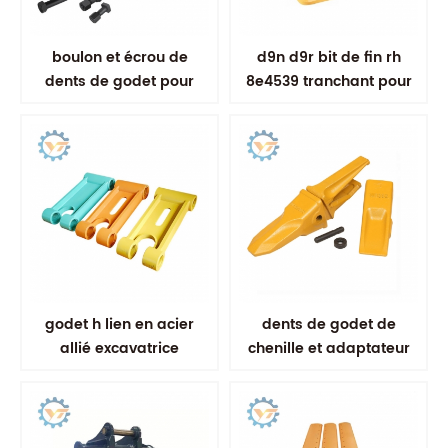
boulon et écrou de
d9n d9r bit de fin rh
dents de godet pour
8e4539 tranchant pour
excavateur
bulldozer
godet h lien en acier
dents de godet de
allié excavatrice
chenille et adaptateur
tringlerie de godet
résistant à l'usure avec
une ténacité élevée