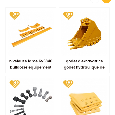
niveleuse lame 6y3840
godet d'excavatrice
bulldozer équipement
godet hydraulique de
pièces de rechange
type minier godets
pièces d'usure
renforcés