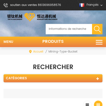
Français
soutien aux ventes 8613696958576
PRODUITS
MENU
Accueil
/
Mining-Type-Bucket
RECHERCHER
CATÉGORIES