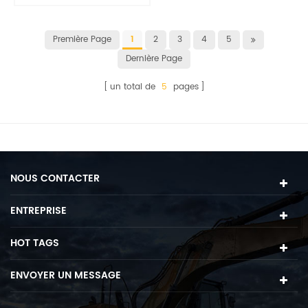
standard
Première Page
1
2
3
4
5
Dernière Page
un total de
5
pages
NOUS CONTACTER
ENTREPRISE
HOT TAGS
ENVOYER UN MESSAGE