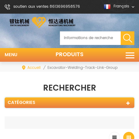
Français
soutien aux ventes 8613696958576
PRODUITS
MENU
Accueil
/
Excavator-Welding-Track-Link-Group
RECHERCHER
CATÉGORIES