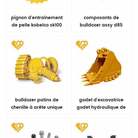
pignon d'entraînement
composants de
de pelle kobelco sk100
bulldozer assy d85
sk200 pièces de
professionnel avant
rechange de train de
roulement
bulldozer patins de
godet d'excavatrice
chenille à arête unique
godet hydraulique de
bulldozer track shoe
type minier godets
renforcés