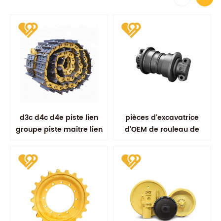
d3c d4c d4e piste lien
pièces d'excavatrice
groupe piste maître lien
d'OEM de rouleau de
assy
voie de soudure par
friction