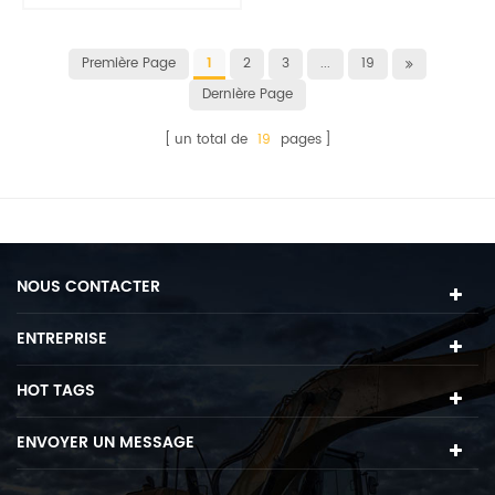
D'Acier Patins De
Chenille
Première Page
1
2
3
...
19
Dernière Page
un total de
19
pages
NOUS CONTACTER
ENTREPRISE
HOT TAGS
ENVOYER UN MESSAGE