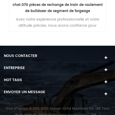
chat D7G pièces de rechange de train de roulement
P
de bulldozer de segment de forgeage
en
Avec notre expérience professionnelle et notre
attitude précise, nous avons confiance pour
t
améliorer votre produits et marques
NOUS CONTACTER
ENTREPRISE
HOT TAGS
ENVOYER UN MESSAGE
Droit d\'auteur © 2012-2026 Xiamen Yintai Machinery Co., Ltd. Tous
droits réservés.
Alimenté par
www.dyyseo.com
/
XML
/