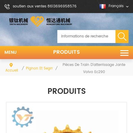
Français
soutien aux ventes 8613696958576
PRODUITS
MENU
Pièces De Train D'atterrissage Jante
/
/
Pignon Et Segment
Accueil
Volvo Ec290
PRODUITS