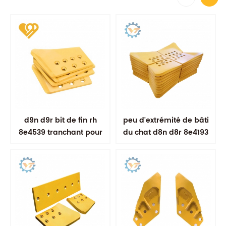
d9n d9r bit de fin rh
peu d'extrémité de bâti
8e4539 tranchant pour
du chat d8n d8r 8e4193
bulldozer
pour le bouteur