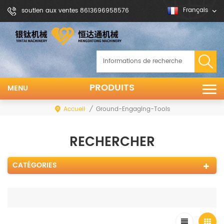
Français
soutien aux ventes 8613696958576
PRODUITS
MENU
Accueil
/
Ground-Engaging-Tools
RECHERCHER
CATÉGORIES