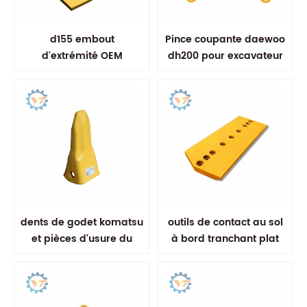
d155 embout
Pince coupante daewoo
d'extrémité OEM
dh200 pour excavateur
1757122272 embout
d'extrémité pour
bulldozer
dents de godet komatsu
outils de contact au sol
et pièces d'usure du
à bord tranchant plat
godet adaptateur
professionnel 9w1878
pour bulldozer