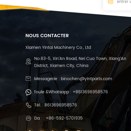
NOUS CONTACTER
Xiamen Yintai Machinery Co., Ltd
No.83-5, Xin’An Road, Nei Cuo Town, Xiang’An
District, Xiamen City, China
Messagerie :
binochen@yintparts.com
foule &Whatsapp :
+8613696958576
Tél. :
8613696958576
Da : : +86-592-5701935