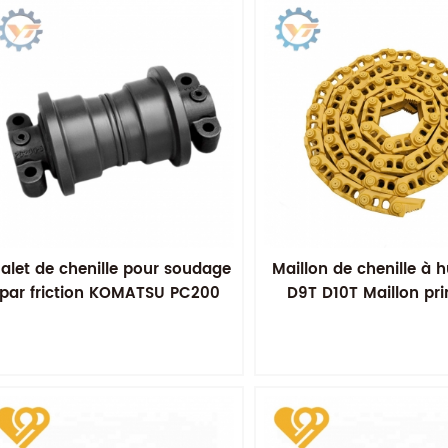
alet de chenille pour soudage
Maillon de chenille à h
par friction KOMATSU PC200
D9T D10T Maillon pri
lubrifié Maillon de chen