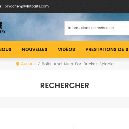
e : binochen@yintparts.com
 NOUS
NOUVELLES
VIDÉOS
PRESTATIONS DE S
Accueil
Bolts-And-Nuts-For-Bucket-Spindle
/
RECHERCHER