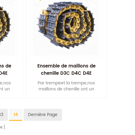
ns de
Ensemble de maillons de
D4E
chenille D3C D4C D4E
e,nos
Par trempeet la trempe,nos
nt un
maillons de chenille ont un
iques
bonpropriétés mécaniques
intégréess.
13
14
Dernière Page
s