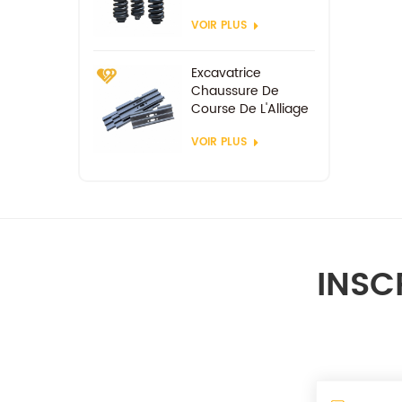
VOIR PLUS
Excavatrice
Chaussure De
Course De L'Alliage
D'Acier Patins De
VOIR PLUS
Chenille
INSC