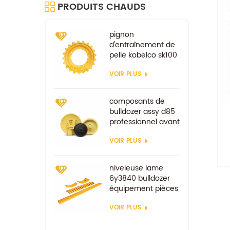
PRODUITS CHAUDS
pignon
d'entraînement de
pelle kobelco sk100
sk200 pièces de
VOIR PLUS
rechange de train
de roulement
composants de
bulldozer assy d85
professionnel avant
VOIR PLUS
niveleuse lame
6y3840 bulldozer
équipement pièces
de rechange pièces
VOIR PLUS
d'usure