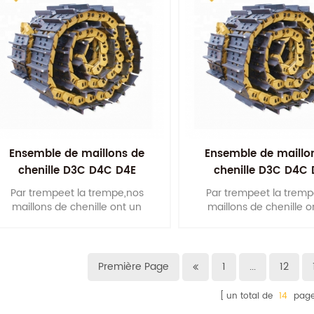
Ensemble de maillons de
Ensemble de maillo
chenille D3C D4C D4E
chenille D3C D4C 
Par trempeet la trempe,nos
Par trempeet la tremp
maillons de chenille ont un
maillons de chenille o
bonpropriétés mécaniques
bonpropriétés mécan
intégréess.
intégréess.
Première Page
1
...
12
un total de
14
page