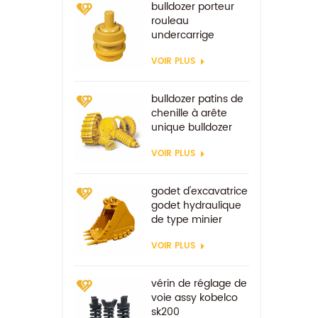
bulldozer porteur
rouleau
undercarrige
composants
VOIR PLUS
bulldozer patins de
chenille à arête
unique bulldozer
track shoe
VOIR PLUS
godet d'excavatrice
godet hydraulique
de type minier
godets renforcés
VOIR PLUS
vérin de réglage de
voie assy kobelco
sk200